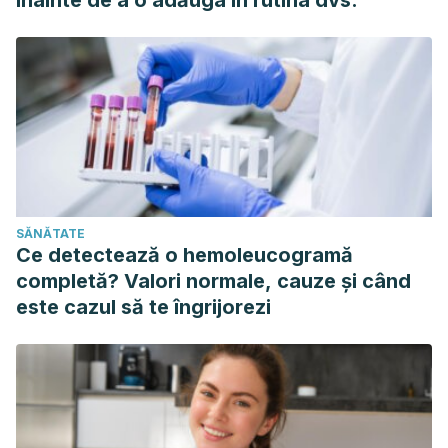
înainte de a o adăuga în rutina dvs.
SĂNĂTATE
Ce detectează o hemoleucogramă
completă? Valori normale, cauze și când
este cazul să te îngrijorezi