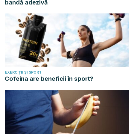
bandă adezivă
EXERCIȚII ȘI SPORT
Cofeina are beneficii în sport?