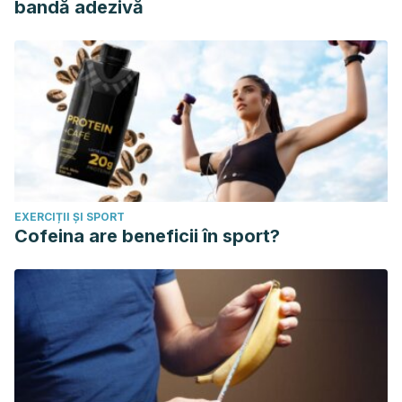
bandă adezivă
EXERCIȚII ȘI SPORT
Cofeina are beneficii în sport?