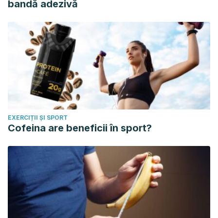
bandă adezivă
EXERCIȚII ȘI SPORT
Cofeina are beneficii în sport?