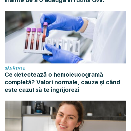
înainte de a o adăuga în rutina dvs.
SĂNĂTATE
Ce detectează o hemoleucogramă
completă? Valori normale, cauze și când
este cazul să te îngrijorezi