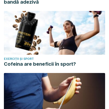
bandă adezivă
EXERCIȚII ȘI SPORT
Cofeina are beneficii în sport?