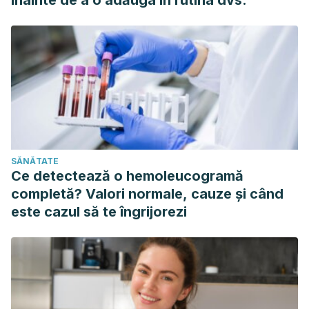
înainte de a o adăuga în rutina dvs.
SĂNĂTATE
Ce detectează o hemoleucogramă
completă? Valori normale, cauze și când
este cazul să te îngrijorezi