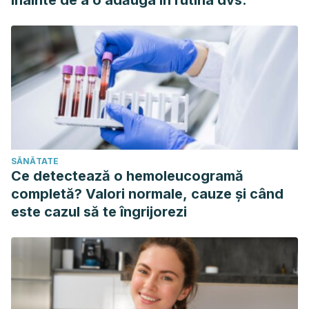
înainte de a o adăuga în rutina dvs.
SĂNĂTATE
Ce detectează o hemoleucogramă
completă? Valori normale, cauze și când
este cazul să te îngrijorezi