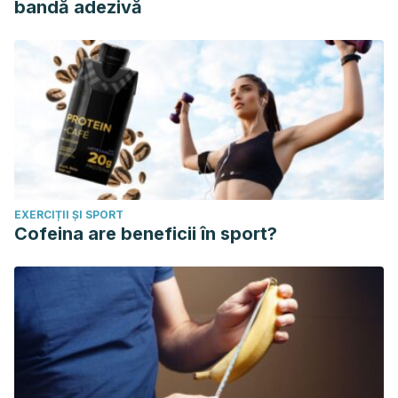
bandă adezivă
EXERCIȚII ȘI SPORT
Cofeina are beneficii în sport?