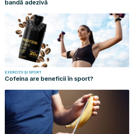
bandă adezivă
EXERCIȚII ȘI SPORT
Cofeina are beneficii în sport?