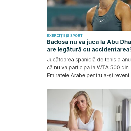
EXERCIȚII ȘI SPORT
Badosa nu va juca la Abu Dha
are legătură cu accidentarea
Jucătoarea spaniolă de tenis a anu
că nu va participa la WTA 500 din
Emiratele Arabe pentru a-și reveni
accidentarea la spate de la Hua Hi
Deși pare o problemă minoră, ea p
prudența.