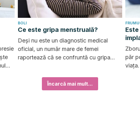
BOLI
FRUMUS
Ce este gripa menstruală?
Este
impl
Deși nu este un diagnostic medical
presie
Zboru
oficial, un număr mare de femei
ește
păr p
raportează că se confruntă cu gripa
nul
viața
menstruală. Cum se manifestă și cum să
pentru
combi
o recunoaștem?
costur
Încarcă mai mult...
consi