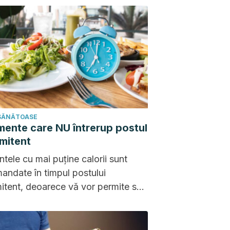
 SĂNĂTOASE
imente care NU întrerup postul
rmitent
ntele cu mai puține calorii sunt
andate în timpul postului
mitent, deoarece vă vor permite să
isciplinați și să vă îmbunătățiți
atea.