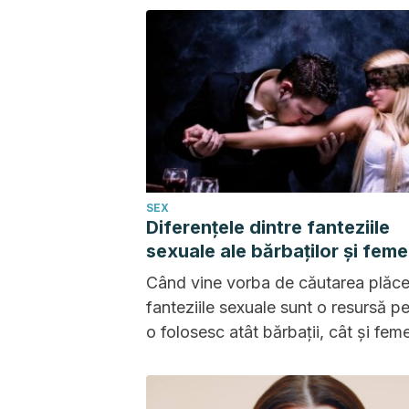
densității osoase. O suplimentare
adecvată poate face o mare difere
SEX
Diferențele dintre fanteziile
sexuale ale bărbaților și feme
Când vine vorba de căutarea plăcer
fanteziile sexuale sunt o resursă p
o folosesc atât bărbații, cât și feme
Dar fiecare gen le construiește și l
simte într-un fel anume.