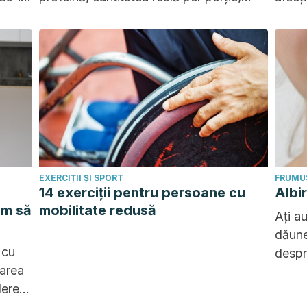
îndulcitorii, carbohidrații și procesul de
de să
producție.
rezult
EXERCIȚII ȘI SPORT
FRUMUS
14 exerciții pentru persoane cu
Albi
um să
mobilitate redusă
Ați au
dăune
 cu
despr
carea
asupr
ăderea