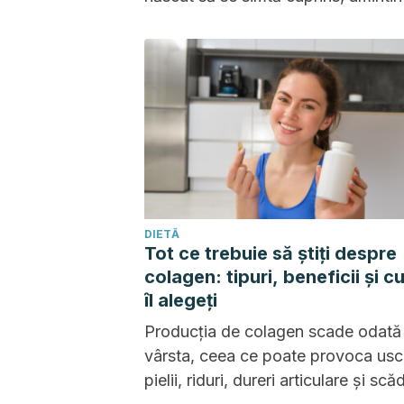
de senzația din pântecele mamei.
DIETĂ
Tot ce trebuie să știți despre
colagen: tipuri, beneficii și c
îl alegeți
Producția de colagen scade odată
vârsta, ceea ce poate provoca us
pielii, riduri, dureri articulare și sc