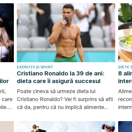
nță.
EXERCIȚII ȘI SPORT
DIETE
Cristiano Ronaldo la 39 de ani:
8 al
ilor
dieta care îi asigură succesul
inte
ii,
Poate cineva să urmeze dieta lui
Alime
e care
Cristiano Ronaldo? Vei fi surprins să afli
recom
ile.
că da, pentru că nu implică alimente
inter
e
scumpe, ci mai degrabă decizii
fiți d
sănătoase.
sănăt