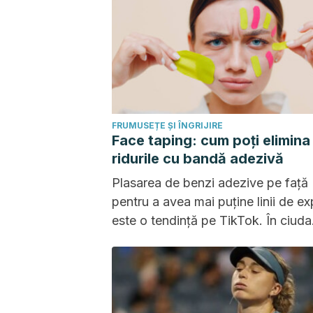
FRUMUSEȚE ȘI ÎNGRIJIRE
Face taping: cum poți elimina
ridurile cu bandă adezivă
Plasarea de benzi adezive pe față
pentru a avea mai puține linii de ex
este o tendință pe TikTok. În ciuda
popularității sale, efectele acestei 
sunt subtile și temporare.