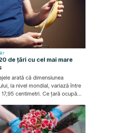
CĂ?
20 de țări cu cel mai mare
s
jele arată că dimensiunea
lui, la nivel mondial, variază între
i 17,95 centimetri. Ce țară ocupă
l loc?