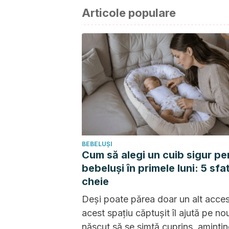
Articole populare
BEBELUȘI
Cum să alegi un cuib sigur pe
bebeluși în primele luni: 5 sfat
cheie
Deși poate părea doar un alt acces
acest spațiu căptușit îl ajută pe no
născut să se simtă cuprins, amintin