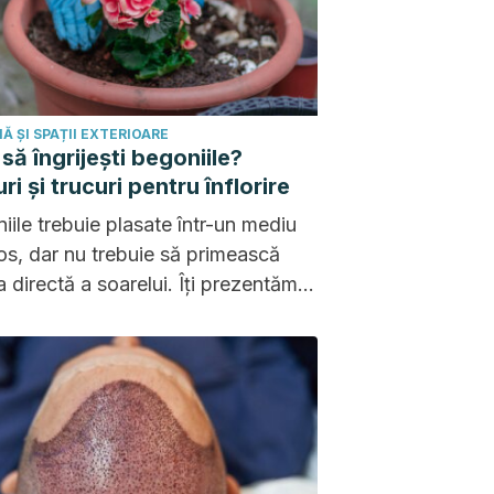
Ă ȘI SPAȚII EXTERIOARE
să îngrijești begoniile?
ri și trucuri pentru înflorire
iile trebuie plasate într-un mediu
os, dar nu trebuie să primească
a directă a soarelui. Îți prezentăm
mai eficiente sfaturi pentru ca
ea să înflorească pe tot parcursul
!