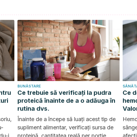
BUNĂSTARE
SĂNĂT
ntru
Ce trebuie să verificați la pudra
Ce d
uri
proteică înainte de a o adăuga în
hemo
rutina dvs.
Valo
este 
oriu,
Înainte de a începe să luați acest tip de
Hemol
u-
supliment alimentar, verificați sursa de
sânge
du-i
proteină, cantitatea reală per porție,
afecți