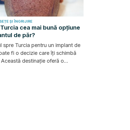
EȚE ȘI ÎNGRIJIRE
 Turcia cea mai bună opțiune
antul de păr?
l spre Turcia pentru un implant de
oate fi o decizie care îți schimbă
. Această destinație oferă o
nație unică de calitate medicală și
i accesibile, care merită luată în
derare.