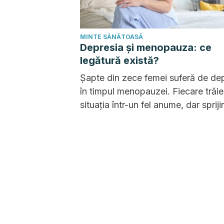
MINTE SĂNĂTOASĂ
Depresia și menopauza: ce
legătură există?
Șapte din zece femei suferă de de
în timpul menopauzei. Fiecare trăi
situația într-un fel anume, dar spriji
profesional și social este esențial 
orice femeie.