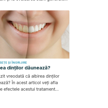
nătate. Să știi cum să interpretezi
atele este esențial.
EȚE ȘI ÎNGRIJIRE
rea dinților dăunează?
zit vreodată că albirea dinților
ază? În acest articol veți afla
e efectele acestui tratament
a sănătății bucale!