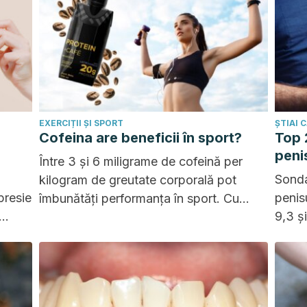
EXERCIȚII ȘI SPORT
ȘTIAI 
Cofeina are beneficii în sport?
Top 
peni
Între 3 și 6 miligrame de cofeină per
Sonda
kilogram de greutate corporală pot
presie
penisu
îmbunătăți performanța în sport. Cu
9,3 ș
toate acestea, trebuie să aveți grijă să
tehnici
primu
nu depășiți doza pentru a evita efectele
adverse.