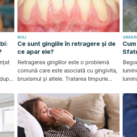
BOLI
GRĂDIN
bi:
Ce sunt gingiile în retragere și de
Cum 
?
ce apar ele?
Sfatu
nțat
Retragerea gingiilor este o problemă
Begon
comună care este asociată cu gingivita,
lumin
 după
bruxismul și altele. Tratarea timpurie
lumin
n.
evită complicațiile grave.
cele 
referă
acest
anului