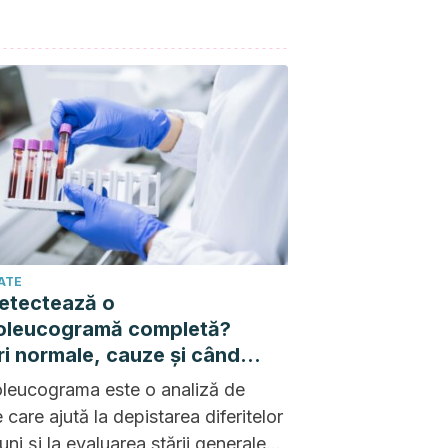
ATE
etectează o
leucogramă completă?
ri normale, cauze și când
cazul să te îngrijorezi
eucograma este o analiză de
 care ajută la depistarea diferitelor
uni și la evaluarea stării generale