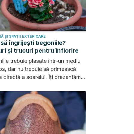
Ă ȘI SPAȚII EXTERIOARE
să îngrijești begoniile?
ri și trucuri pentru înflorire
iile trebuie plasate într-un mediu
os, dar nu trebuie să primească
a directă a soarelui. Îți prezentăm
mai eficiente sfaturi pentru ca
ea să înflorească pe tot parcursul
!