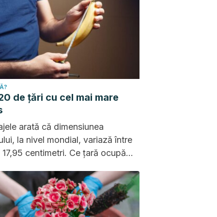
CĂ?
20 de țări cu cel mai mare
s
jele arată că dimensiunea
lui, la nivel mondial, variază între
i 17,95 centimetri. Ce țară ocupă
l loc?