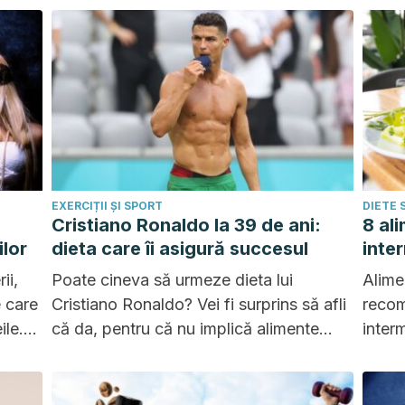
nță.
EXERCIȚII ȘI SPORT
DIETE
Cristiano Ronaldo la 39 de ani:
8 al
ilor
dieta care îi asigură succesul
inte
ii,
Poate cineva să urmeze dieta lui
Alime
e care
Cristiano Ronaldo? Vei fi surprins să afli
recom
ile.
că da, pentru că nu implică alimente
inter
e
scumpe, ci mai degrabă decizii
fiți d
sănătoase.
sănăt