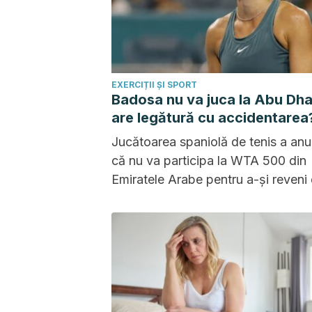
EXERCIȚII ȘI SPORT
Badosa nu va juca la Abu Dha
are legătură cu accidentarea
Jucătoarea spaniolă de tenis a anu
că nu va participa la WTA 500 din
Emiratele Arabe pentru a-și reveni
accidentarea la spate de la Hua Hi
Deși pare o problemă minoră, ea p
prudența.