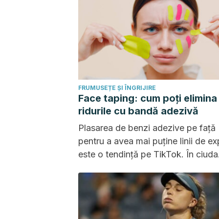
FRUMUSEȚE ȘI ÎNGRIJIRE
Face taping: cum poți elimina
ridurile cu bandă adezivă
Plasarea de benzi adezive pe față
pentru a avea mai puține linii de ex
este o tendință pe TikTok. În ciuda
popularității sale, efectele acestei 
sunt subtile și temporare.