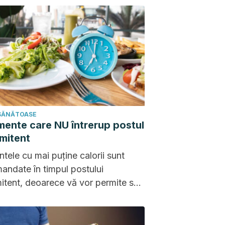
 SĂNĂTOASE
imente care NU întrerup postul
rmitent
ntele cu mai puține calorii sunt
andate în timpul postului
mitent, deoarece vă vor permite să
isciplinați și să vă îmbunătățiți
atea.