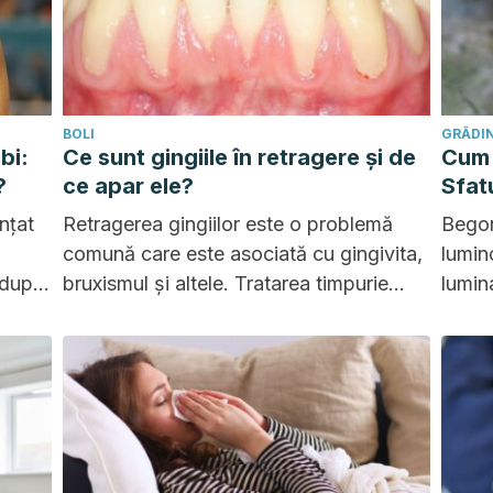
BOLI
GRĂDIN
bi:
Ce sunt gingiile în retragere și de
Cum 
?
ce apar ele?
Sfatu
nțat
Retragerea gingiilor este o problemă
Begon
comună care este asociată cu gingivita,
lumin
 după
bruxismul și altele. Tratarea timpurie
lumin
n.
evită complicațiile grave.
cele 
referă
acest
anului