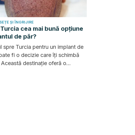
EȚE ȘI ÎNGRIJIRE
 Turcia cea mai bună opțiune
antul de păr?
l spre Turcia pentru un implant de
oate fi o decizie care îți schimbă
. Această destinație oferă o
nație unică de calitate medicală și
i accesibile, care merită luată în
derare.