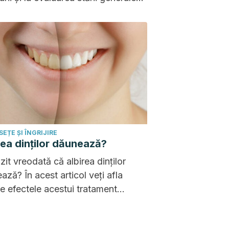
nătate. Să știi cum să interpretezi
atele este esențial.
EȚE ȘI ÎNGRIJIRE
rea dinților dăunează?
zit vreodată că albirea dinților
ază? În acest articol veți afla
e efectele acestui tratament
a sănătății bucale!