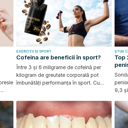
EXERCIȚII ȘI SPORT
ȘTIAI 
Cofeina are beneficii în sport?
Top 
peni
Între 3 și 6 miligrame de cofeină per
Sonda
kilogram de greutate corporală pot
presie
penisu
îmbunătăți performanța în sport. Cu
9,3 ș
toate acestea, trebuie să aveți grijă să
tehnici
primu
nu depășiți doza pentru a evita efectele
adverse.