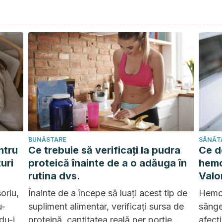
BUNĂSTARE
SĂNĂT
ntru
Ce trebuie să verificați la pudra
Ce d
uri
proteică înainte de a o adăuga în
hemo
rutina dvs.
Valo
este 
oriu,
Înainte de a începe să luați acest tip de
Hemol
u-
supliment alimentar, verificați sursa de
sânge
du-i
proteină, cantitatea reală per porție,
afecți