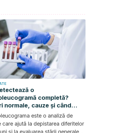
ATE
etectează o
leucogramă completă?
ri normale, cauze și când
cazul să te îngrijorezi
eucograma este o analiză de
 care ajută la depistarea diferitelor
uni și la evaluarea stării generale