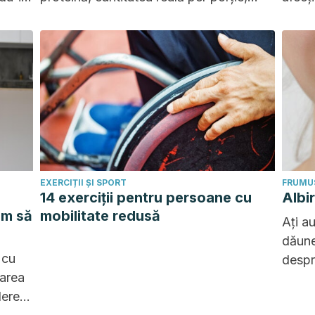
îndulcitorii, carbohidrații și procesul de
de să
producție.
rezult
EXERCIȚII ȘI SPORT
FRUMUS
14 exerciții pentru persoane cu
Albi
um să
mobilitate redusă
Ați au
dăune
 cu
despr
carea
asupr
ăderea