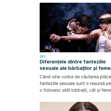
densității osoase. O suplimentare
adecvată poate face o mare difere
SEX
Diferențele dintre fanteziile
sexuale ale bărbaților și feme
Când vine vorba de căutarea plăcer
fanteziile sexuale sunt o resursă p
o folosesc atât bărbații, cât și feme
Dar fiecare gen le construiește și l
simte într-un fel anume.