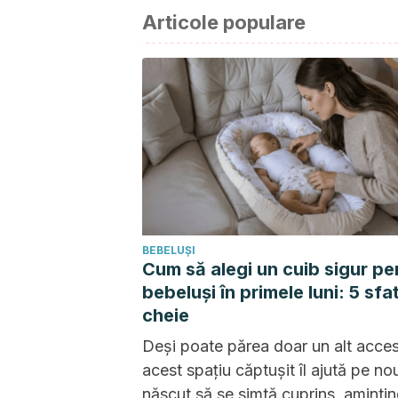
Articole populare
BEBELUȘI
Cum să alegi un cuib sigur pe
bebeluși în primele luni: 5 sfat
cheie
Deși poate părea doar un alt acces
acest spațiu căptușit îl ajută pe no
născut să se simtă cuprins, amintin