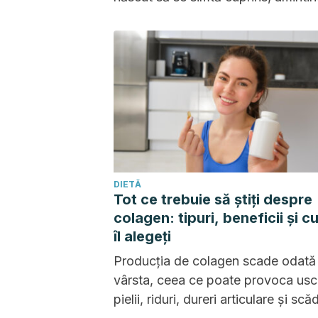
de senzația din pântecele mamei.
DIETĂ
Tot ce trebuie să știți despre
colagen: tipuri, beneficii și c
îl alegeți
Producția de colagen scade odată
vârsta, ceea ce poate provoca us
pielii, riduri, dureri articulare și sc