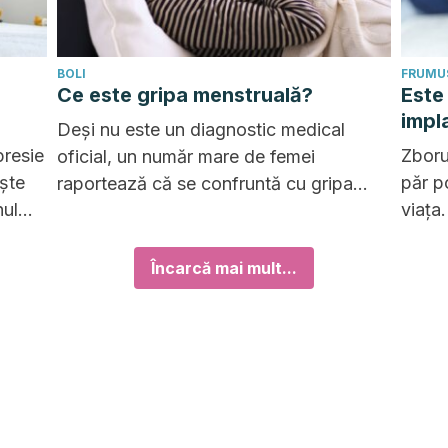
BOLI
FRUMUS
Ce este gripa menstruală?
Este
impl
Deși nu este un diagnostic medical
presie
Zboru
oficial, un număr mare de femei
ește
păr p
raportează că se confruntă cu gripa
nul
viața
menstruală. Cum se manifestă și cum să
pentru
combi
o recunoaștem?
costur
Încarcă mai mult...
consi