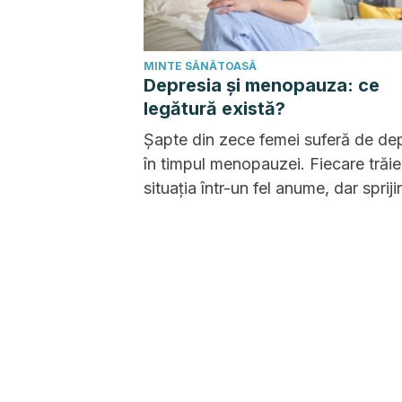
MINTE SĂNĂTOASĂ
Depresia și menopauza: ce
legătură există?
Șapte din zece femei suferă de de
în timpul menopauzei. Fiecare trăi
situația într-un fel anume, dar spriji
profesional și social este esențial 
orice femeie.