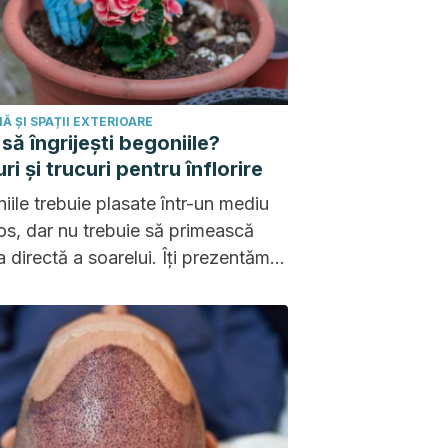
Ă ȘI SPAȚII EXTERIOARE
să îngrijești begoniile?
ri și trucuri pentru înflorire
iile trebuie plasate într-un mediu
os, dar nu trebuie să primească
a directă a soarelui. Îți prezentăm
mai eficiente sfaturi pentru ca
ea să înflorească pe tot parcursul
!