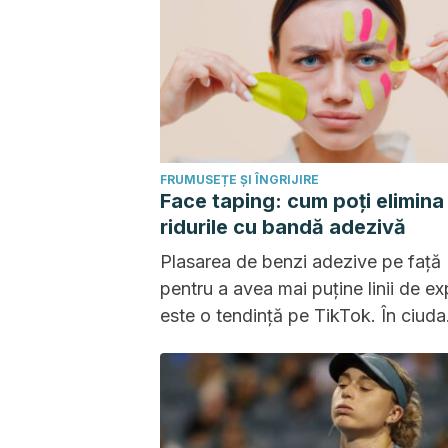
FRUMUSEȚE ȘI ÎNGRIJIRE
Face taping: cum poți elimina
ridurile cu bandă adezivă
Plasarea de benzi adezive pe față
pentru a avea mai puține linii de ex
este o tendință pe TikTok. În ciuda
popularității sale, efectele acestei 
sunt subtile și temporare.