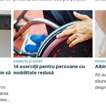
îndulcitorii, carbohidrații și procesul de
de să
producție.
rezult
EXERCIȚII ȘI SPORT
FRUMUS
14 exerciții pentru persoane cu
Albi
um să
mobilitate redusă
Ați au
dăune
 cu
despr
carea
asupr
ăderea