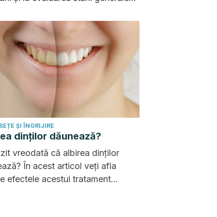
nătate. Să știi cum să interpretezi
atele este esențial.
EȚE ȘI ÎNGRIJIRE
rea dinților dăunează?
zit vreodată că albirea dinților
ază? În acest articol veți afla
e efectele acestui tratament
a sănătății bucale!