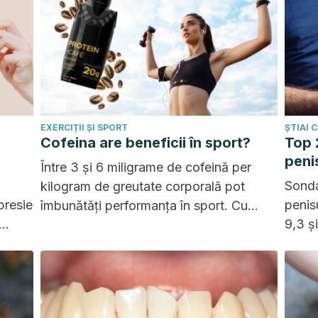
EXERCIȚII ȘI SPORT
ȘTIAI 
Cofeina are beneficii în sport?
Top 
peni
Între 3 și 6 miligrame de cofeină per
Sonda
kilogram de greutate corporală pot
presie
penisu
îmbunătăți performanța în sport. Cu
9,3 ș
toate acestea, trebuie să aveți grijă să
tehnici
primu
nu depășiți doza pentru a evita efectele
adverse.