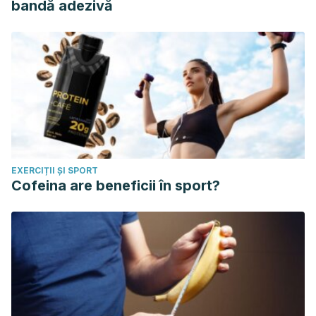
bandă adezivă
EXERCIȚII ȘI SPORT
Cofeina are beneficii în sport?