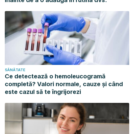
înainte de a o adăuga în rutina dvs.
SĂNĂTATE
Ce detectează o hemoleucogramă
completă? Valori normale, cauze și când
este cazul să te îngrijorezi