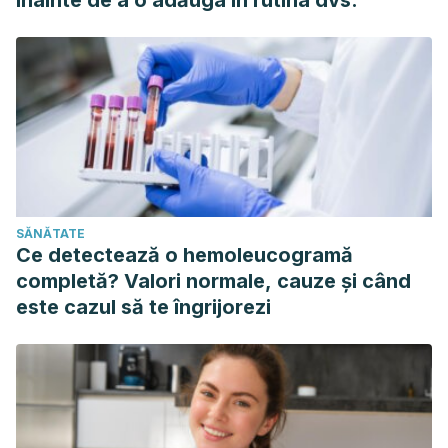
înainte de a o adăuga în rutina dvs.
SĂNĂTATE
Ce detectează o hemoleucogramă
completă? Valori normale, cauze și când
este cazul să te îngrijorezi