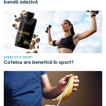
bandă adezivă
EXERCIȚII ȘI SPORT
Cofeina are beneficii în sport?