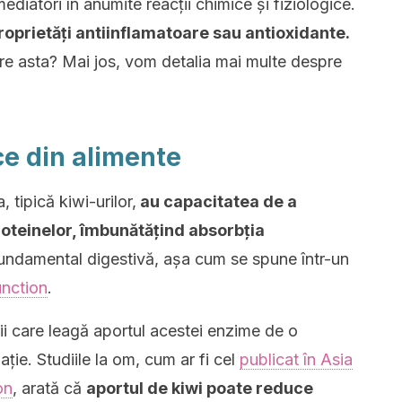
iatori în anumite reacții chimice și fiziologice.
roprietăți antiinflamatoare sau antioxidante.
pre asta? Mai jos, vom detalia mai multe despre
ce din alimente
 tipică kiwi-urilor,
au capacitatea de a
oteinelor, îmbunătățind absorbția
fundamental digestivă, așa cum se spune într-un
unction
.
udii care leagă aportul acestei enzime de o
ție. Studiile la om, cum ar fi cel
publicat în Asia
on
, arată că
aportul de kiwi poate reduce