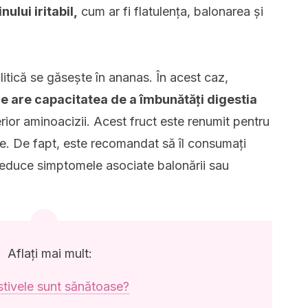
ului iritabil,
cum ar fi flatulența, balonarea și
itică se găsește în ananas. În acest caz,
re are capacitatea de a îmbunătăți digestia
rior aminoacizii. Acest fruct este renumit pentru
tive. De fapt, este recomandat să îl consumați
educe simptomele asociate balonării sau
Aflați mai mult:
tivele sunt sănătoase?