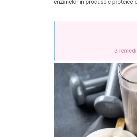
enzimelor în produsele proteice de
3 remedii