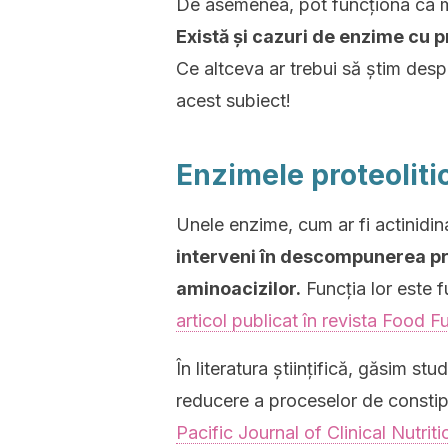
De asemenea, pot funcționa ca med
Există și cazuri de enzime cu p
Ce altceva ar trebui să știm des
acest subiect!
Enzimele proteoliti
Unele enzime, cum ar fi actinidina,
interveni în descompunerea pr
aminoacizilor.
Funcția lor este 
articol publicat în revista Food F
În literatura științifică, găsim st
reducere a proceselor de constipa
Pacific Journal of Clinical Nutriti