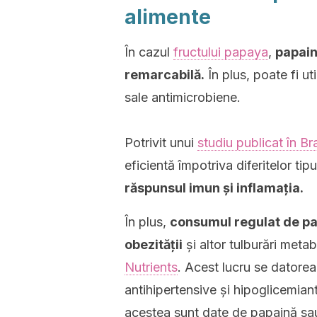
alimente
În cazul
fructului papaya
,
papain
remarcabilă.
În plus, poate fi uti
sale antimicrobiene.
Potrivit unui
studiu publicat în Br
eficientă împotriva diferitelor tipu
răspunsul imun și inflamația.
În plus,
consumul regulat de pa
obezității
și altor tulburări metab
Nutrients
. Acest lucru se datoreaz
antihipertensive și hipoglicemiant
acestea sunt date de papaină sau 