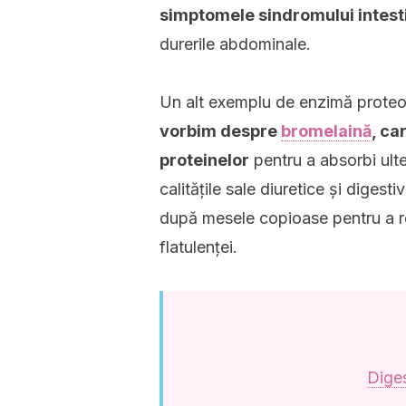
simptomele sindromului intestin
durerile abdominale.
Un alt exemplu de enzimă proteol
vorbim despre
bromelaină
, ca
proteinelor
pentru a absorbi ulte
calitățile sale diuretice și diges
după mesele copioase pentru a r
flatulenței.
Diges