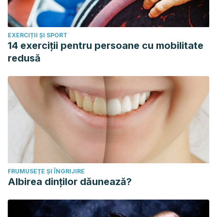
European Medicines Agency. Marshmallow root.
Noviembre 2016.
EXERCIȚII ȘI SPORT
Frye R, Bailey J, et al. Which treatments provide the most
14 exerciții pentru persoane cu mobilitate
relief for pharyngitis pain?
The Journal of Family Practice
.
redusă
Mayo 2011. 60 (5).
Goldman R. Honey for treatment of cough in children.
Official Publication of the College of Family Physicians of
Canada. Diciembre 2014. 60 (12): 1107-1110.
Jull, A. B., Cullum, N., Dumville, J. C., Westby, M. J.,
Deshpande, S., & Walker, N. (2015). Honey as a topical
treatment for wounds. Cochrane Database of Systematic
Reviews.
https://doi.org/10.1002/14651858.CD005083.pub4.
FRUMUSEȚE ȘI ÎNGRIJIRE
Jung, T. H., Rho, J. H., Hwang, J. H., Lee, J. H., Cha, S. C., &
Albirea dinților dăunează?
Woo, S. C. The effect of the humidifier on sore throat and
cough after thyroidectomy. Korean Journal of
Anesthesiology. 2011; 61(6): 470-474.