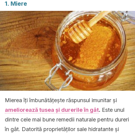
1. Miere
Mierea îți îmbunătățește răspunsul imunitar și
ameliorează tusea și durerile în gât
.
Este unul
dintre cele mai bune remedii naturale pentru dureri
în gât. Datorită proprietăților sale hidratante și