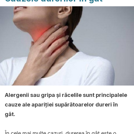
Alergenii sau gripa și răcelile sunt principalele
cauze ale apariției supărătoarelor dureri în
gât.
În cele mai multe cazuri, durerea în gât este o