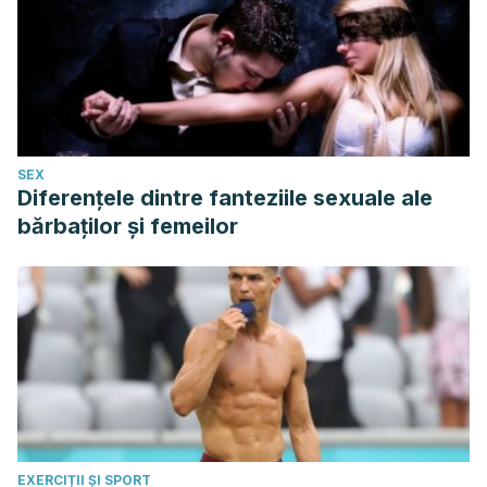
Kligler, B., & Chaudhary, S. (2007). Peppermint oil.
American Family Physician
.
Kwakman, P. H. S., & Zaat, S. A. J. (2012). Antibacterial
components of honey. IUBMB Life.
https://doi.org/10.1002/iub.578.
SEX
Mathieu, S. S., Bresnan, K., Garufi, L. C., & Hansen, S. E.
Diferențele dintre fanteziile sexuale ale
Does garlic use prevent and treat viral upper respiratory
bărbaților și femeilor
infections in adults?. Evidence-Based Practice. 2018; 21(9):
58-59.
Mieres-Castro, D., Ahmar, S., Shabbir, R., & Mora-Poblete, F.
Antiviral activities of eucalyptus essential oils: Their
effectiveness as therapeutic targets against human viruses.
Pharmaceuticals. 2021; 14(12): 1210.
McKay, D. L., & Blumberg, J. B. (2006). A review of the
bioactivity and potential health benefits of chamomile tea
EXERCIȚII ȘI SPORT
(Matricaria recutita L.).
Phytotherapy Research.