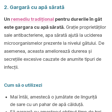
2. Gargară cu apă sărată
Un
remediu tradițional
pentru durerile în gât
este gargara cu apă sărată.
Grație proprietăților
sale antibacteriene, apa sărată ajută la uciderea
microorganismelor prezente la nivelul gâtului. De
asemenea, aceasta ameliorează durerea și
secrețiile excesive cauzate de anumite tipuri de
infecții.
Cum să o utilizezi
Mai întâi, amestecă o jumătate de linguriță
de sare cu un pahar de apă călduță.
Fă gargară cu amestecul obținut timp de trei