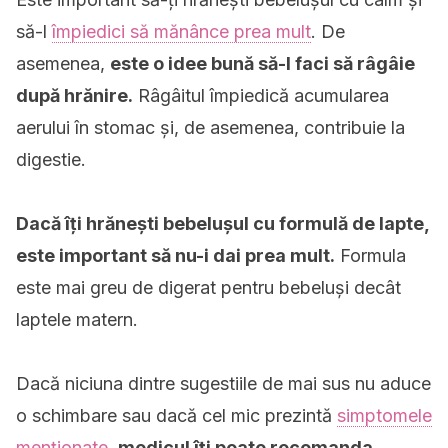
să-l
împiedici să mănânce prea mult
. De
asemenea,
este o idee bună să-l faci să râgâie
după hrănire.
Râgâitul împiedică acumularea
aerului în stomac și, de asemenea, contribuie la
digestie.
Dacă îți hrănești bebelușul cu formulă de lapte,
este important să nu-i dai prea mult.
Formula
este mai greu de digerat pentru bebeluși decât
laptele matern.
Dacă niciuna dintre sugestiile de mai sus nu aduce
o schimbare sau dacă cel mic prezintă
simptomele
menționate
,
medicul îți poate recomanda