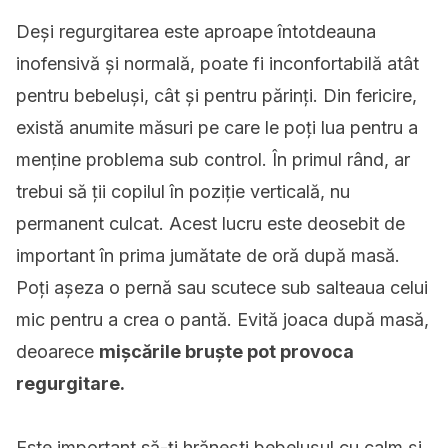
Deși regurgitarea este aproape întotdeauna
inofensivă și normală, poate fi inconfortabilă atât
pentru bebeluși, cât și pentru părinți. Din fericire,
există anumite măsuri pe care le poți lua pentru a
menține problema sub control. În primul rând, ar
trebui să ții copilul în poziție verticală, nu
permanent culcat. Acest lucru este deosebit de
important în prima jumătate de oră după masă.
Poți așeza o pernă sau scutece sub salteaua celui
mic pentru a crea o pantă. Evită joaca după masă,
deoarece
mișcările bruște pot provoca
regurgitare.
Este important să-ți hrănești bebelușul cu calm și