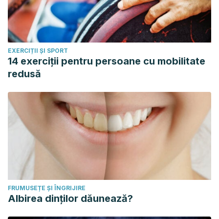
April 23, 2019, from
https://www.guiainfantil.com/salud/cuidadosespeciales/reflujo
Ramos, H. A., Ferrer González, J. P., & Castillo, L. O. (n.d.).
EXERCIȚII ȘI SPORT
Reflujo gastroesofágico en niños. Retrieved from
14 exerciții pentru persoane cu mobilitate
https://www.aeped.es/sites/default/files/documentos/rge.pdf
redusă
Reflujo gastroesofágico en bebés – Bebés y niños. (n.d.).
Retrieved April 23, 2019, from
https://www.webconsultas.com/bebes-y-ninos/afecciones-
tipicas-infantiles/reflujo-gastroesofagico-en-bebes
Regurgitación en los bebés – familydoctor.org. (n.d.).
Retrieved April 23, 2019, from
https://es.familydoctor.org/regurgitacion-en-los-bebes/
Reflujo gastroesofágico en bebés. (n.d.). Retrieved from
FRUMUSEȚE ȘI ÎNGRIJIRE
https://medlineplus.gov/spanish/refluxininfants.html
Albirea dinților dăunează?