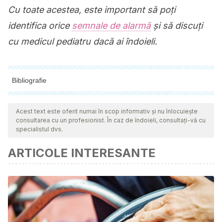
Cu toate acestea, este important să poți
identifica orice
semnale de alarmă
și să discuți
cu medicul pediatru dacă ai îndoieli.
Bibliografie
Toate sursele citate au fost revizuite în profunzime de către
echipa noastră pentru a asigura calitatea, fiabilitatea,
Acest text este oferit numai în scop informativ și nu înlocuiește
consultarea cu un profesionist. În caz de îndoieli, consultați-vă cu
actualitatea și valabilitatea lor. Bibliografia acestui articol a fost
specialistul dvs.
considerată fiabilă și precisă din punct de vedere academic
ARTICOLE INTERESANTE
sau ştiinţific.
Gastroesophageal reflux in infants – UpToDate. (n.d.).
Retrieved April 23, 2019, from
https://www.uptodate.com/contents/gastroesophageal-
reflux-in-infants
Reflujo gastroesofágico en los bebés. (n.d.). Retrieved